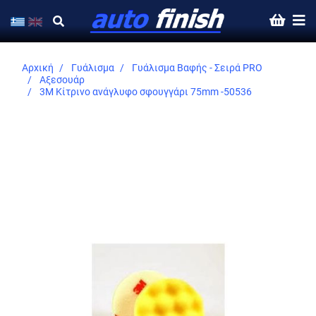
Αρχική
Γυάλισμα
Γυάλισμα Βαφής - Σειρά PRO
Αξεσουάρ
3M Κίτρινο ανάγλυφο σφουγγάρι 75mm -50536
Skip
to
the
end
of
the
images
gallery