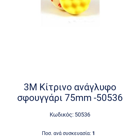
Skip
to
the
3M Κίτρινο ανάγλυφο
beginning
σφουγγάρι 75mm -50536
of
the
images
Κωδικός: 50536
gallery
Ποσ. ανά συσκευασία:
1