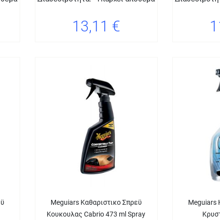
13,11 €
1
εϋ
Meguiars Καθαριστικο Σπρεϋ
Meguiars 
Κουκουλας Cabrio 473 ml Spray
Κρυσ