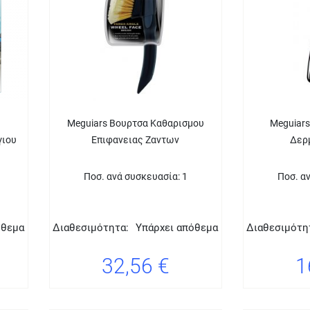
Meguiars Βουρτσα Καθαρισμου
Meguiars
γιου
Επιφανειας Ζαντων
Δερ
Ποσ. ανά συσκευασία: 1
Ποσ. α
όθεμα
Διαθεσιμότητα:
Υπάρχει απόθεμα
Διαθεσιμότη
32,56 €
1