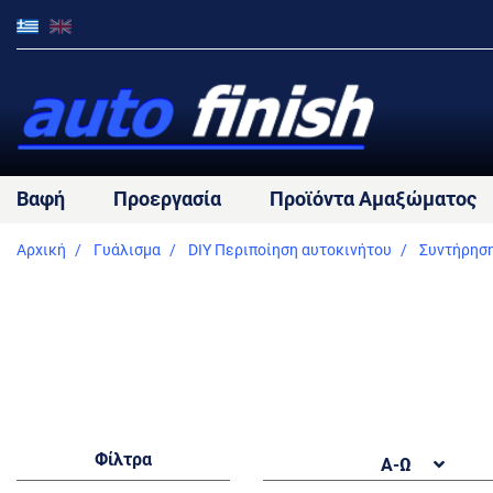
Βαφή
Προεργασία
Προϊόντα Αμαξώματος
Αρχική
Γυάλισμα
DIY Περιποίηση αυτοκινήτου
Συντήρησ
Φίλτρα
Α-Ω