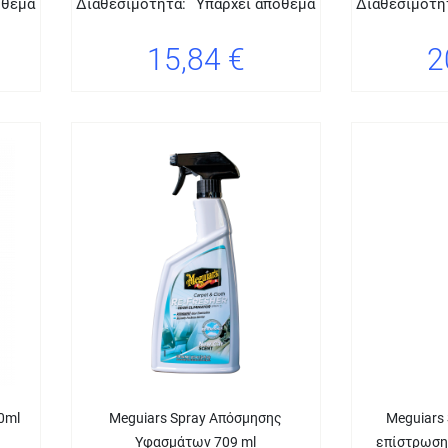
όθεμα
Διαθεσιμότητα:
Υπάρχει απόθεμα
Διαθεσιμότη
15,84 €
2
10ml
Meguiars Spray Απόσμησης
Meguiars
Υφασμάτων 709 ml
επίστρωση