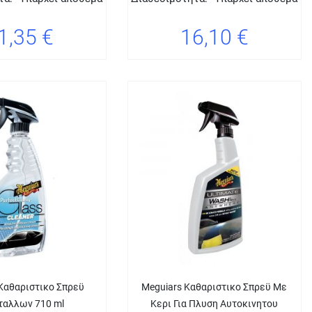
1,35 €
16,10 €
Καθαριστικο Σπρεϋ
Meguiars Καθαριστικο Σπρεϋ Με
ταλλων 710 ml
Κερι Για Πλυση Αυτοκινητου