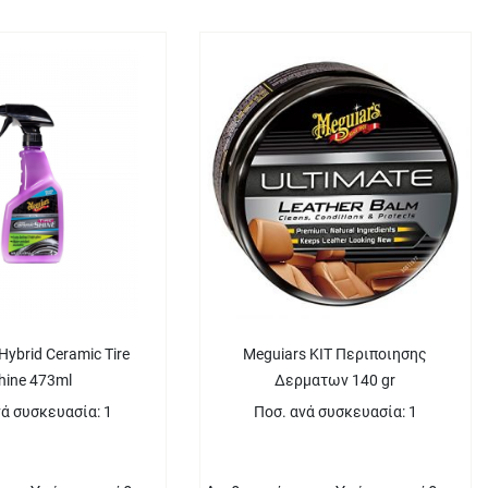
Hybrid Ceramic Tire
Meguiars KIT Περιποιησης
hine 473ml
Δερματων 140 gr
νά συσκευασία: 1
Ποσ. ανά συσκευασία: 1