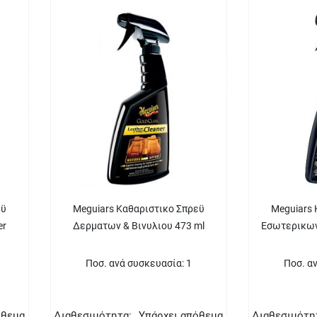
εϋ
Meguiars Καθαριστικο Σπρεϋ
Meguiars 
er
Δερματων & Βινυλιου 473 ml
Εσωτερικων
Ποσ. ανά συσκευασία: 1
Ποσ. α
όθεμα
Διαθεσιμότητα:
Υπάρχει απόθεμα
Διαθεσιμότη