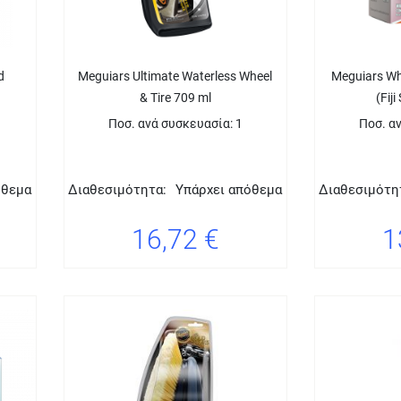
d
Meguiars Ultimate Waterless Wheel
Meguiars Who
& Tire 709 ml
(Fij
Ποσ. ανά συσκευασία: 1
Ποσ. α
όθεμα
Διαθεσιμότητα:
Υπάρχει απόθεμα
Διαθεσιμότη
16,72 €
1