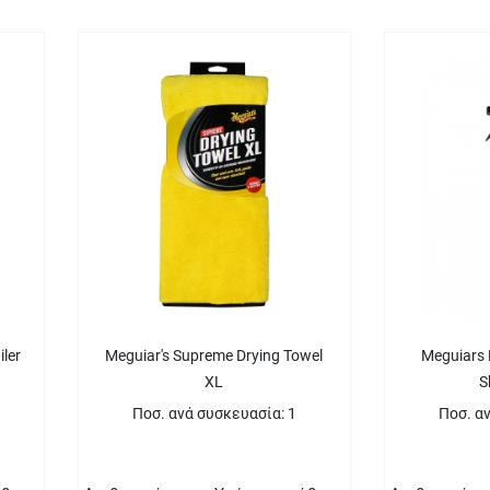
iler
Meguiar's Supreme Drying Towel
Meguiars 
XL
S
Ποσ. ανά συσκευασία: 1
Ποσ. α