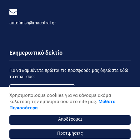
autofinish@macotral.gr
Ενημερωτικό δελτίο
Για να λαμβάνετε πρώτοι τις προσφορές μας δηλώστε εδώ
το email σας:
Χρησιμοποιούμε cookies για να κάνουμε ακόμα
καλύτερη την εμπειρία σου στο site μας.
Μάθετε
Εγγραφή
Περισσότερα
Έχοντας ενημερωθεί από την
Δήλωση Απορρήτου
επιθυμώ να λαμβάνω ενημερωτικά email
Αποδέχομαι
Προτιμήσεις
autofinish ©, 2026,
Powered by Stonewave