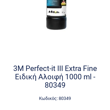
Skip
to
the
3M Perfect-it III Extra Fine
beginning
Ειδική Αλοιφή 1000 ml -
of
the
80349
images
gallery
Κωδικός: 80349