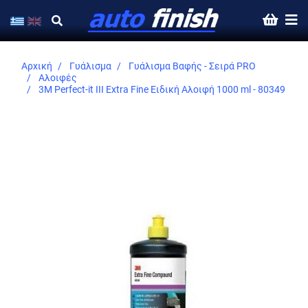
Αρχική
Γυάλισμα
Γυάλισμα Βαφής - Σειρά PRO
Αλοιφές
3M Perfect-it III Extra Fine Ειδική Αλοιφή 1000 ml - 80349
Skip
to
the
end
of
the
images
gallery