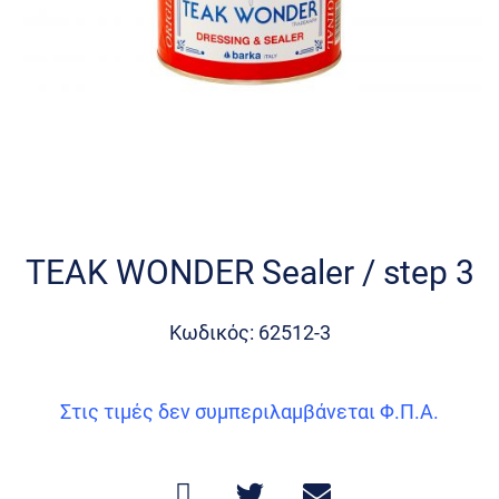
Skip
to
the
TEAK WONDER Sealer / step 3
beginning
of
the
Κωδικός: 62512-3
images
gallery
Στις τιμές δεν συμπεριλαμβάνεται Φ.Π.Α.