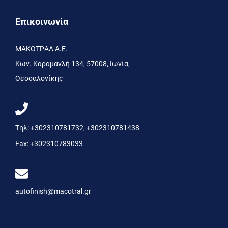
Επικοινωνία
MΑΚΟΤΡΑΛ Α.Ε.
Kων. Kαραμανλή 134, 57008, Ιωνία,
Θεσσαλονίκης
Τηλ:
+302310781732
,
+302310781438
Fax:
+302310783033
autofinish@macotral.gr