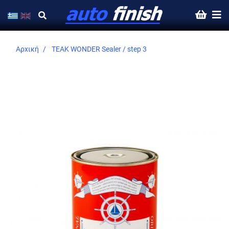
Αρχική
TEAK WONDER Sealer / step 3
Skip
to
the
end
of
the
images
gallery