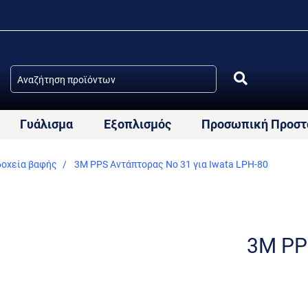
Γυάλισμα
Εξοπλισμός
Προσωπική Προστ
δοχεία βαφής
3M PPS Αντάπτορας Νο 31 για Iwata LPH-80
3M PP