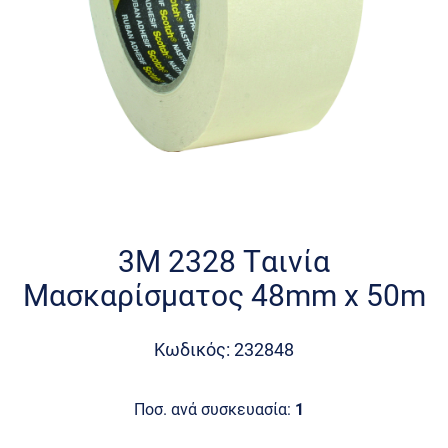
Skip
to
the
3M 2328 Ταινία
beginning
Μασκαρίσματος 48mm x 50m
of
the
images
Κωδικός: 232848
gallery
Ποσ. ανά συσκευασία:
1