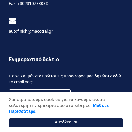
Fax:
+302310783033
autofinish@macotral.gr
Ενημερωτικό δελτίο
Για να λαμβάνετε πρώτοι τις προσφορές μας δηλώστε εδώ
το email σας:
Χρησιμοποιούμε cookies για να κάνουμε ακόμα
καλύτερη την εμπειρία σου στο site μας.
Μάθετε
Εγγραφή
Περισσότερα
Έχοντας ενημερωθεί από την
Δήλωση Απορρήτου
επιθυμώ να λαμβάνω ενημερωτικά email
Αποδέχομαι