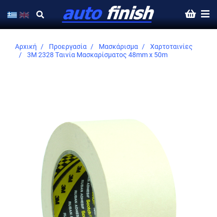
Αρχική
Προεργασία
Μασκάρισμα
Χαρτοταινίες
3M 2328 Ταινία Μασκαρίσματος 48mm x 50m
Skip
to
the
end
of
the
images
gallery