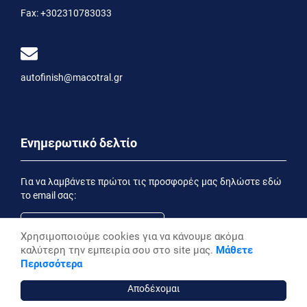
Fax:
+302310783033
autofinish@macotral.gr
Ενημερωτικό δελτίο
Για να λαμβάνετε πρώτοι τις προσφορές μας δηλώστε εδώ
το email σας:
Χρησιμοποιούμε cookies για να κάνουμε ακόμα
καλύτερη την εμπειρία σου στο site μας.
Μάθετε
Εγγραφή
Περισσότερα
Έχοντας ενημερωθεί από την
Δήλωση Απορρήτου
επιθυμώ να λαμβάνω ενημερωτικά email
Αποδέχομαι