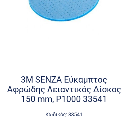
Skip
to
the
3M SENZA Εύκαμπτος
beginning
Αφρώδης Λειαντικός Δίσκος
of
the
150 mm, P1000 33541
images
gallery
Κωδικός: 33541