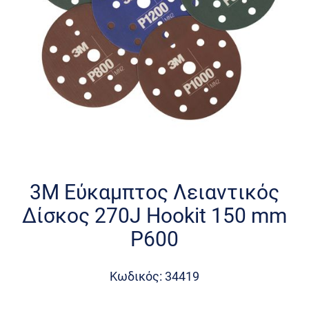
Skip
to
the
3M Εύκαμπτος Λειαντικός
beginning
Δίσκος 270J Hookit 150 mm
of
the
P600
images
gallery
Κωδικός: 34419