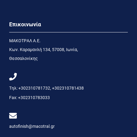
Επικοινωνία
MΑΚΟΤΡΑΛ Α.Ε.
Kων. Kαραμανλή 134, 57008, Ιωνία,
Θεσσαλονίκης
Τηλ:
+302310781732
,
+302310781438
Fax:
+302310783033
autofinish@macotral.gr