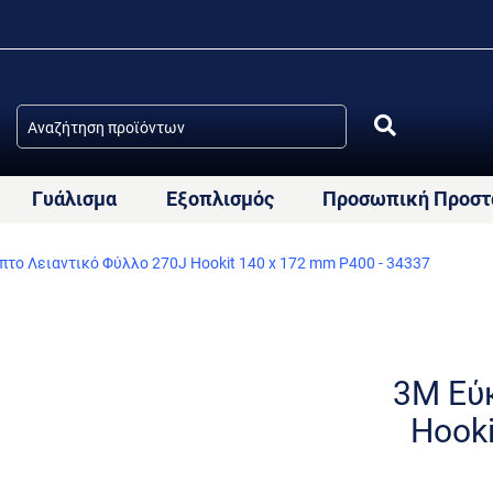
Γυάλισμα
Εξοπλισμός
Προσωπική Προστ
το Λειαντικό Φύλλο 270J Hookit 140 x 172 mm P400 - 34337
3M Εύ
Hooki