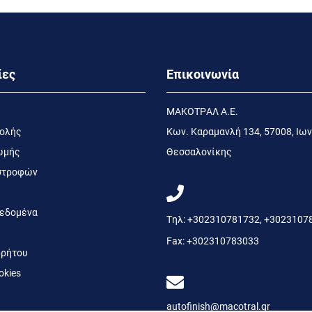
ίες
Επικοινωνία
MΑΚΟΤΡΑΛ Α.Ε.
τολής
Kων. Kαραμανλή 134, 57008, Ιων
ωμής
Θεσσαλονίκης
ιστροφών
εδομένα
Τηλ:
+302310781732
,
+3023107
Fax:
+302310783033
ρήτου
okies
autofinish@macotral.gr