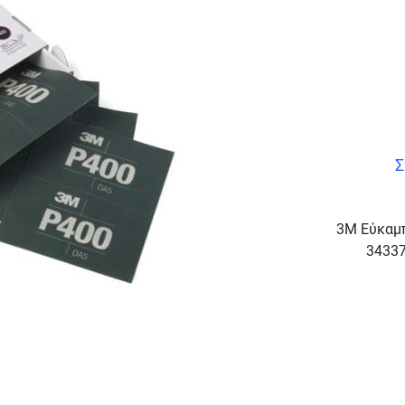
Σ
3M Εύκαμπ
34337