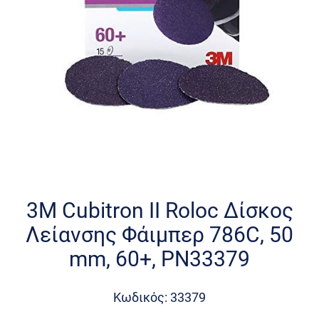
Skip
to
the
3M Cubitron II Roloc Δίσκος
beginning
Λείανσης Φάιμπερ 786C, 50
of
the
mm, 60+, PN33379
images
gallery
Κωδικός: 33379