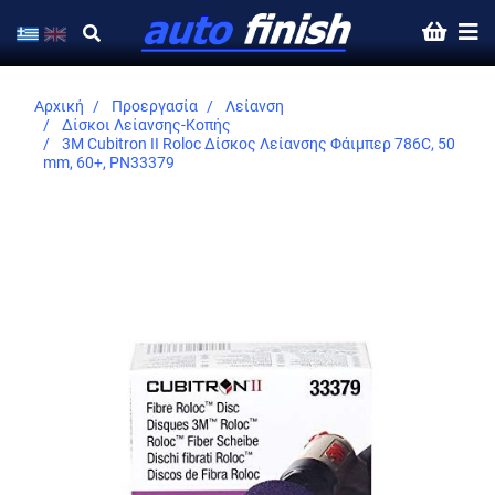
Αρχική
Προεργασία
Λείανση
Δίσκοι Λείανσης-Κοπής
3M Cubitron II Roloc Δίσκος Λείανσης Φάιμπερ 786C, 50
mm, 60+, PN33379
Skip
to
the
end
of
the
images
gallery