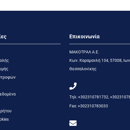
ίες
Επικοινωνία
MΑΚΟΤΡΑΛ Α.Ε.
τολής
Kων. Kαραμανλή 134, 57008, Ιων
ωμής
Θεσσαλονίκης
ιστροφών
εδομένα
Τηλ:
+302310781732
,
+3023107
Fax:
+302310783033
ρήτου
okies