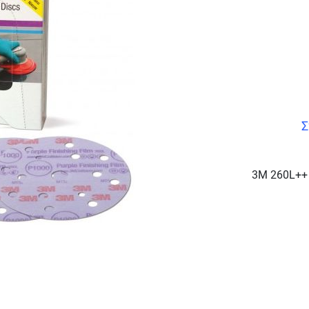
Σ
3M 260L++ 