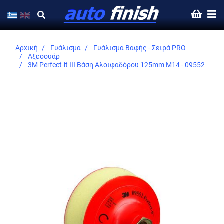
Αρχική
Γυάλισμα
Γυάλισμα Βαφής - Σειρά PRO
Αξεσουάρ
3M Perfect-it III Βάση Αλοιφαδόρου 125mm M14 - 09552
Skip
to
the
end
of
the
images
gallery