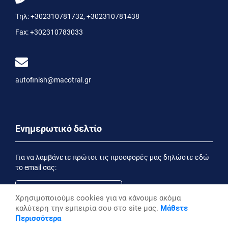
Τηλ:
+302310781732
,
+302310781438
Fax:
+302310783033
autofinish@macotral.gr
Ενημερωτικό δελτίο
Για να λαμβάνετε πρώτοι τις προσφορές μας δηλώστε εδώ
το email σας:
Χρησιμοποιούμε cookies για να κάνουμε ακόμα
καλύτερη την εμπειρία σου στο site μας.
Μάθετε
Εγγραφή
Περισσότερα
Έχοντας ενημερωθεί από την
Δήλωση Απορρήτου