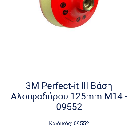
Skip
to
the
3M Perfect-it III Βάση
beginning
Αλοιφαδόρου 125mm M14 -
of
the
09552
images
gallery
Κωδικός: 09552