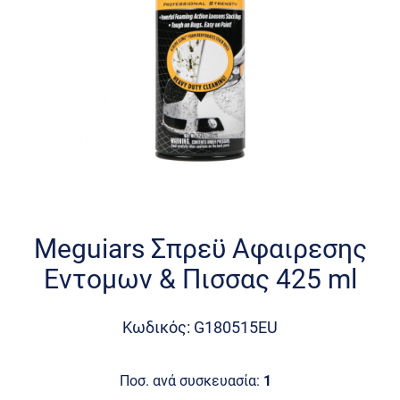
Skip
to
the
Meguiars Σπρεϋ Αφαιρεσης
beginning
Εντομων & Πισσας 425 ml
of
the
images
Κωδικός: G180515EU
gallery
Ποσ. ανά συσκευασία:
1