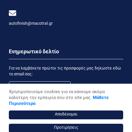
autofinish@macotral.gr
Ενημερωτικό δελτίο
Για να λαμβάνετε πρώτοι τις προσφορές μας δηλώστε εδώ
το email σας:
Χρησιμοποιούμε cookies για να κάνουμε ακόμα
καλύτερη την εμπειρία σου στο site μας.
Μάθετε
Εγγραφή
Περισσότερα
Έχοντας ενημερωθεί από την
Δήλωση Απορρήτου
επιθυμώ να λαμβάνω ενημερωτικά email
Αποδέχομαι
Προτιμήσεις
autofinish ©, 2026,
Powered by Stonewave