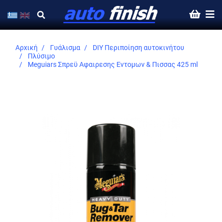
Αρχική
Γυάλισμα
DIY Περιποίηση αυτοκινήτου
Πλύσιμο
Meguiars Σπρεϋ Αφαιρεσης Εντομων & Πισσας 425 ml
Skip
to
the
end
of
the
images
gallery