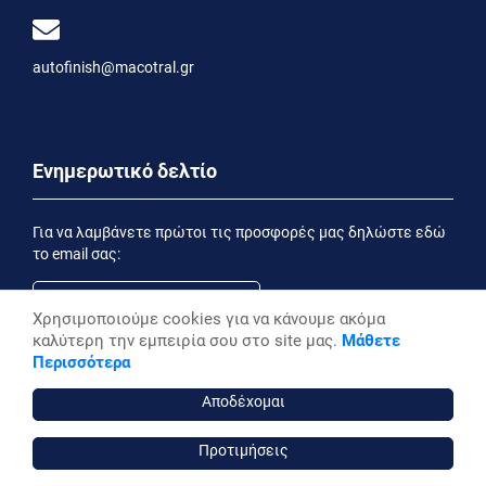
autofinish@macotral.gr
Ενημερωτικό δελτίο
Για να λαμβάνετε πρώτοι τις προσφορές μας δηλώστε εδώ
το email σας:
Χρησιμοποιούμε cookies για να κάνουμε ακόμα
καλύτερη την εμπειρία σου στο site μας.
Μάθετε
Εγγραφή
Περισσότερα
Έχοντας ενημερωθεί από την
Δήλωση Απορρήτου
επιθυμώ να λαμβάνω ενημερωτικά email
Αποδέχομαι
Προτιμήσεις
autofinish ©, 2026,
Powered by Stonewave