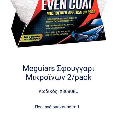
Skip
to
the
Meguiars Σφουγγαρι
beginning
Μικροϊνων 2/pack
of
the
images
Κωδικός: X3080EU
gallery
Ποσ. ανά συσκευασία:
1