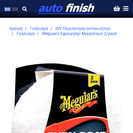
Αρχική
Γυάλισμα
DIY Περιποίηση αυτοκινήτου
Γυάλισμα
Meguiars Σφουγγαρι Μικροϊνων 2/pack
Skip
to
the
end
of
the
images
gallery