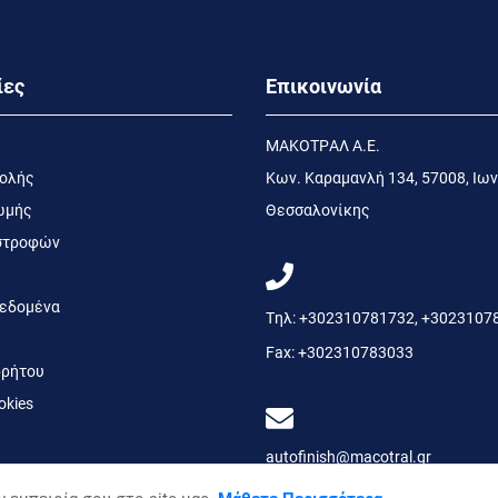
ίες
Επικοινωνία
MΑΚΟΤΡΑΛ Α.Ε.
τολής
Kων. Kαραμανλή 134, 57008, Ιων
ωμής
Θεσσαλονίκης
ιστροφών
εδομένα
Τηλ:
+302310781732
,
+3023107
Fax:
+302310783033
ρήτου
okies
autofinish@macotral.gr