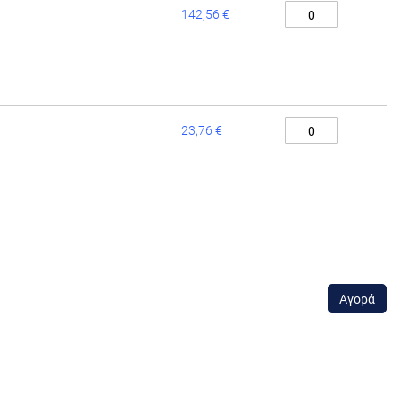
142,56 €
23,76 €
Αγορά