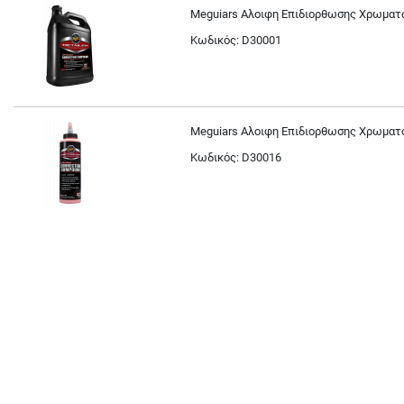
the
Meguiars Αλοιφη Επιδιορθωσης Χρωματος 
Ομαδοποιημένου
beginning
Κωδικός: D30001
Προϊόντος
of
the
images
gallery
Meguiars Αλοιφη Επιδιορθωσης Χρωματος
Κωδικός: D30016