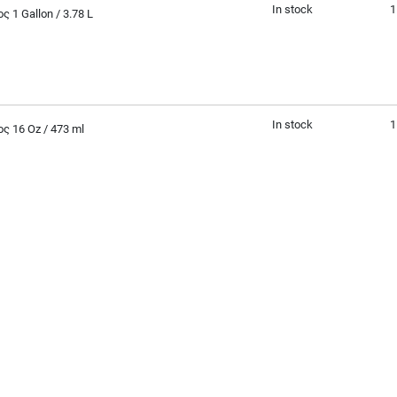
In stock
1
1 Gallon / 3.78 L
In stock
1
 16 Oz / 473 ml