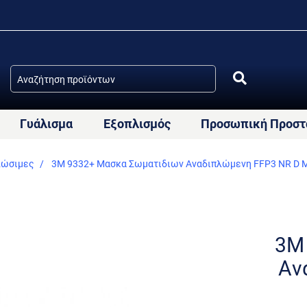
Γυάλισμα
Εξοπλισμός
Προσωπική Προστ
λώσιμες
3M 9332+ Μασκα Σωματιδιων Αναδιπλώμενη FFP3 NR D M
3M
Αν