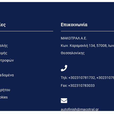
ίες
Επικοινωνία
MΑΚΟΤΡΑΛ Α.Ε.
τολής
Kων. Kαραμανλή 134, 57008, Ιων
ωμής
Θεσσαλονίκης
ιστροφών
εδομένα
Τηλ:
+302310781732
,
+3023107
Fax:
+302310783033
ρήτου
okies
autofinish@macotral.gr