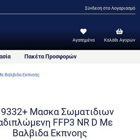
Σύνδεση στο Λογαριασμό
Αγαπημένα
Καλάθι Αγορών
ασία
Πακέτα Προσφορών
ε Βαλβιδα Εκπνοης
 9332+ Μασκα Σωματιδιων
αδιπλώμενη FFP3 NR D Mε
Βαλβιδα Εκπνοης