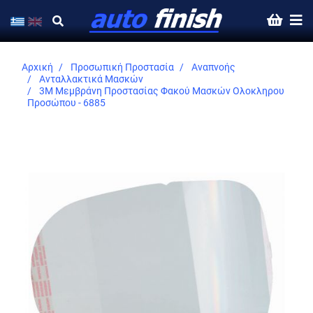
Αρχική
Προσωπική Προστασία
Αναπνοής
Ανταλλακτικά Μασκών
3M Μεμβράνη Προστασίας Φακού Μασκών Ολοκληρου
Προσώπου - 6885
Skip
to
the
end
of
the
images
gallery