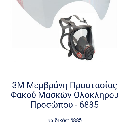
Skip
to
the
3M Μεμβράνη Προστασίας
beginning
Φακού Μασκών Ολοκληρου
of
the
Προσώπου - 6885
images
gallery
Κωδικός: 6885