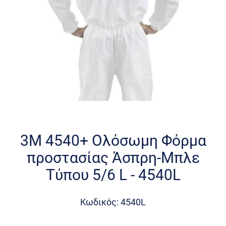
Skip
to
the
3M 4540+ Ολόσωμη Φόρμα
beginning
προστασίας Άσπρη-Μπλε
of
the
Τύπου 5/6 L - 4540L
images
gallery
Κωδικός: 4540L