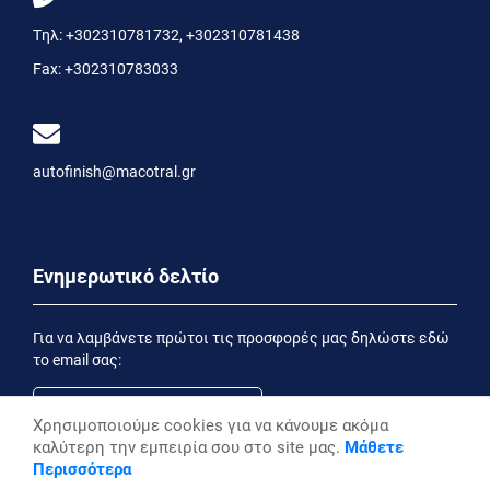
Τηλ:
+302310781732
,
+302310781438
Fax:
+302310783033
autofinish@macotral.gr
Ενημερωτικό δελτίο
Για να λαμβάνετε πρώτοι τις προσφορές μας δηλώστε εδώ
το email σας:
Χρησιμοποιούμε cookies για να κάνουμε ακόμα
καλύτερη την εμπειρία σου στο site μας.
Μάθετε
Εγγραφή
Περισσότερα
Έχοντας ενημερωθεί από την
Δήλωση Απορρήτου