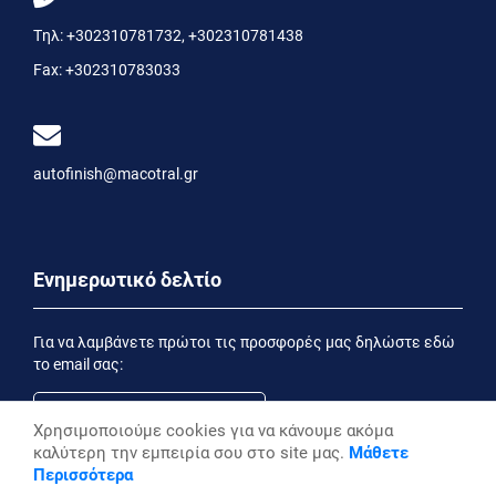
Τηλ:
+302310781732
,
+302310781438
Fax:
+302310783033
autofinish@macotral.gr
Ενημερωτικό δελτίο
Για να λαμβάνετε πρώτοι τις προσφορές μας δηλώστε εδώ
το email σας:
Χρησιμοποιούμε cookies για να κάνουμε ακόμα
καλύτερη την εμπειρία σου στο site μας.
Μάθετε
Εγγραφή
Περισσότερα
Έχοντας ενημερωθεί από την
Δήλωση Απορρήτου