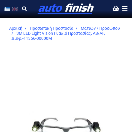
Αρχική
Προσωπική Προστασία
Ματιών / Προσώπου
3M LED Light Vision Γυαλιά Προστασίας, AS/AF,
Διαφ.-11356-00000M
Skip
to
the
end
of
the
images
gallery