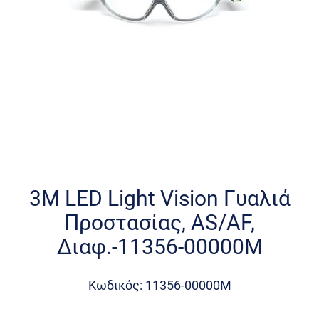
Skip
to
the
3M LED Light Vision Γυαλιά
beginning
Προστασίας, AS/AF,
of
the
Διαφ.-11356-00000M
images
gallery
Κωδικός: 11356-00000M