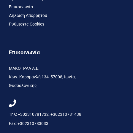
Επικοινωνία
Δήλωση Απορρήτου
Ρυθμισεις Cookies
Επικοινωνία
MΑΚΟΤΡΑΛ Α.Ε.
Kων. Kαραμανλή 134, 57008, Ιωνία,
Θεσσαλονίκης
Τηλ:
+302310781732
,
+302310781438
Fax:
+302310783033