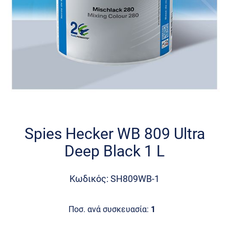
Skip
to
the
Spies Hecker WB 809 Ultra
beginning
Deep Black 1 L
of
the
images
Κωδικός: SH809WB-1
gallery
Ποσ. ανά συσκευασία:
1