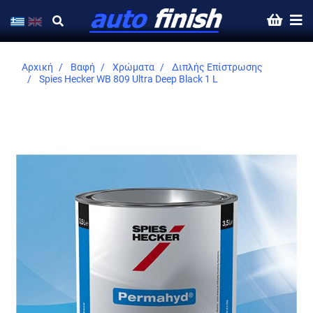
Αρχική
Βαφή
Χρώματα
Διπλής Επίστρωσης
Spies Hecker WB 809 Ultra Deep Black 1 L
Skip
to
the
end
of
the
images
gallery