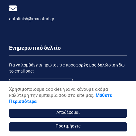
autofinish@macotral.gr
Ενημερωτικό δελτίο
Για να λαμβάνετε πρώτοι τις προσφορές μας δηλώστε εδώ
το email σας:
Χρησιμοποιούμε cookies για να κάνουμε ακόμα
καλύτερη την εμπειρία σου στο site μας.
Μάθετε
Εγγραφή
Περισσότερα
Έχοντας ενημερωθεί από την
Δήλωση Απορρήτου
επιθυμώ να λαμβάνω ενημερωτικά email
Αποδέχομαι
Προτιμήσεις
autofinish ©, 2026,
Powered by Stonewave