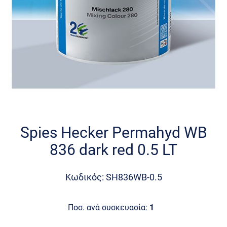
Skip
to
the
Spies Hecker Permahyd WB
beginning
836 dark red 0.5 LT
of
the
images
Κωδικός: SH836WB-0.5
gallery
Ποσ. ανά συσκευασία:
1