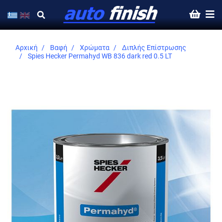
Αρχική
Βαφή
Χρώματα
Διπλής Επίστρωσης
Spies Hecker Permahyd WB 836 dark red 0.5 LT
Skip
to
the
end
of
the
images
gallery