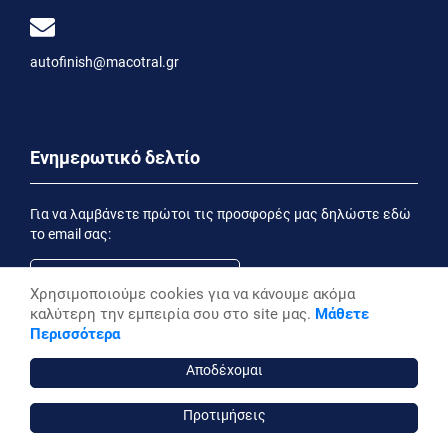
autofinish@macotral.gr
Ενημερωτικό δελτίο
Για να λαμβάνετε πρώτοι τις προσφορές μας δηλώστε εδώ
το email σας:
Χρησιμοποιούμε cookies για να κάνουμε ακόμα
καλύτερη την εμπειρία σου στο site μας.
Μάθετε
Εγγραφή
Περισσότερα
Έχοντας ενημερωθεί από την
Δήλωση Απορρήτου
επιθυμώ να λαμβάνω ενημερωτικά email
Αποδέχομαι
Προτιμήσεις
autofinish ©, 2026,
Powered by Stonewave