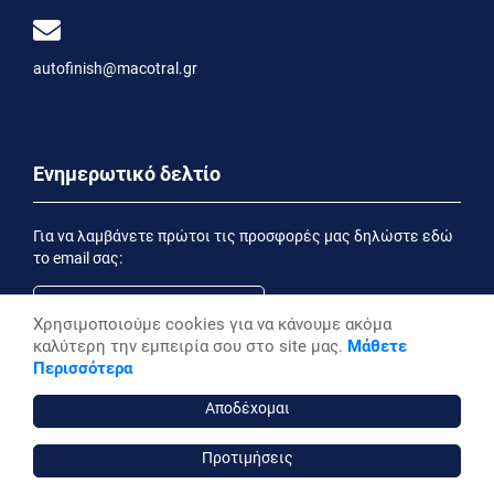
autofinish@macotral.gr
Ενημερωτικό δελτίο
Για να λαμβάνετε πρώτοι τις προσφορές μας δηλώστε εδώ
το email σας:
Χρησιμοποιούμε cookies για να κάνουμε ακόμα
καλύτερη την εμπειρία σου στο site μας.
Μάθετε
Εγγραφή
Περισσότερα
Έχοντας ενημερωθεί από την
Δήλωση Απορρήτου
επιθυμώ να λαμβάνω ενημερωτικά email
Αποδέχομαι
Προτιμήσεις
autofinish ©, 2026,
Powered by Stonewave