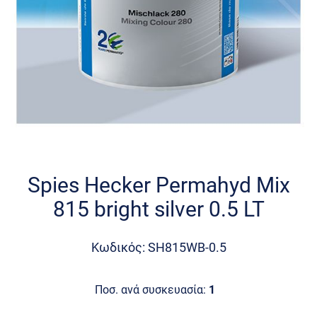
Skip
to
the
Spies Hecker Permahyd Mix
beginning
815 bright silver 0.5 LT
of
the
images
Κωδικός: SH815WB-0.5
gallery
Ποσ. ανά συσκευασία:
1