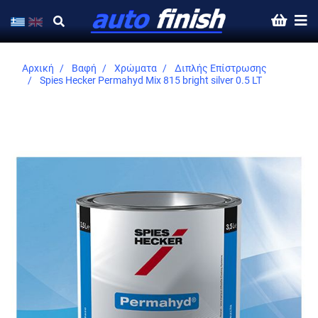
Αρχική
Βαφή
Χρώματα
Διπλής Επίστρωσης
Spies Hecker Permahyd Mix 815 bright silver 0.5 LT
Skip
to
the
end
of
the
images
gallery