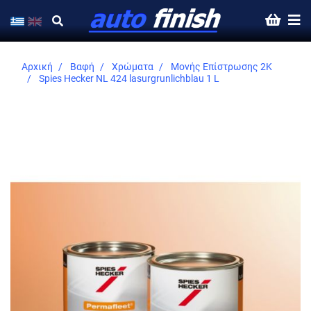
Αρχική
Βαφή
Χρώματα
Μονής Επίστρωσης 2K
Spies Hecker NL 424 lasurgrunlichblau 1 L
Skip
to
the
end
of
the
images
gallery