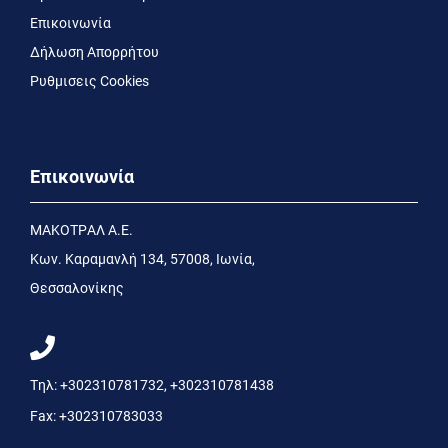
Επικοινωνία
Δήλωση Απορρήτου
Ρυθμισεις Cookies
Επικοινωνία
MΑΚΟΤΡΑΛ Α.Ε.
Kων. Kαραμανλή 134, 57008, Ιωνία,
Θεσσαλονίκης
Τηλ:
+302310781732
,
+302310781438
Fax:
+302310783033