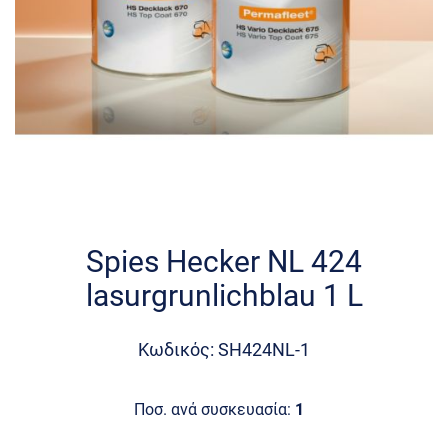
Skip
to
the
Spies Hecker NL 424
beginning
lasurgrunlichblau 1 L
of
the
images
Κωδικός: SH424NL-1
gallery
Ποσ. ανά συσκευασία:
1