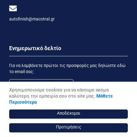
autofinish@macotral.gr
Ενημερωτικό δελτίο
Για να λαμβάνετε πρώτοι τις προσφορές μας δηλώστε εδώ
το email σας:
Χρησιμοποιούμε cookies για να κάνουμε ακόμα
καλύτερη την εμπειρία σου στο site μας.
Μάθετε
Εγγραφή
Περισσότερα
Έχοντας ενημερωθεί από την
Δήλωση Απορρήτου
επιθυμώ να λαμβάνω ενημερωτικά email
Αποδέχομαι
Προτιμήσεις
autofinish ©, 2026,
Powered by Stonewave