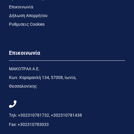
Επικοινωνία
Δήλωση Απορρήτου
Ρυθμισεις Cookies
Επικοινωνία
MΑΚΟΤΡΑΛ Α.Ε.
Kων. Kαραμανλή 134, 57008, Ιωνία,
Θεσσαλονίκης
Τηλ:
+302310781732
,
+302310781438
Fax:
+302310783033