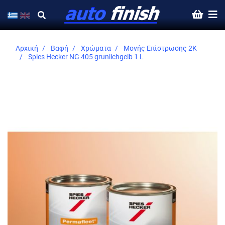
Αρχική
Βαφή
Χρώματα
Μονής Επίστρωσης 2K
Spies Hecker NG 405 grunlichgelb 1 L
Skip
to
the
end
of
the
images
gallery