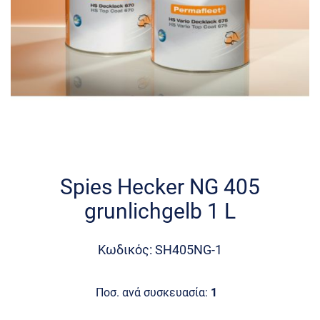
Skip
to
the
Spies Hecker NG 405
beginning
grunlichgelb 1 L
of
the
images
Κωδικός: SH405NG-1
gallery
Ποσ. ανά συσκευασία:
1