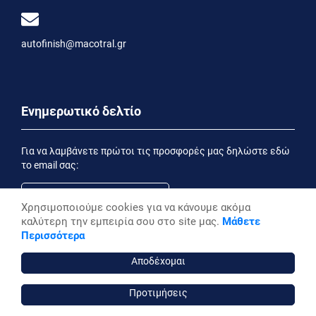
autofinish@macotral.gr
Ενημερωτικό δελτίο
Για να λαμβάνετε πρώτοι τις προσφορές μας δηλώστε εδώ
το email σας:
Χρησιμοποιούμε cookies για να κάνουμε ακόμα
καλύτερη την εμπειρία σου στο site μας.
Μάθετε
Εγγραφή
Περισσότερα
Έχοντας ενημερωθεί από την
Δήλωση Απορρήτου
επιθυμώ να λαμβάνω ενημερωτικά email
Αποδέχομαι
Προτιμήσεις
autofinish ©, 2026,
Powered by Stonewave