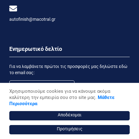
autofinish@macotral.gr
Ενημερωτικό δελτίο
Για να λαμβάνετε πρώτοι τις προσφορές μας δηλώστε εδώ
το email σας:
Χρησιμοποιούμε cookies για να κάνουμε ακόμα
καλύτερη την εμπειρία σου στο site μας.
Μάθετε
Εγγραφή
Περισσότερα
Έχοντας ενημερωθεί από την
Δήλωση Απορρήτου
επιθυμώ να λαμβάνω ενημερωτικά email
Αποδέχομαι
Προτιμήσεις
autofinish ©, 2026,
Powered by Stonewave