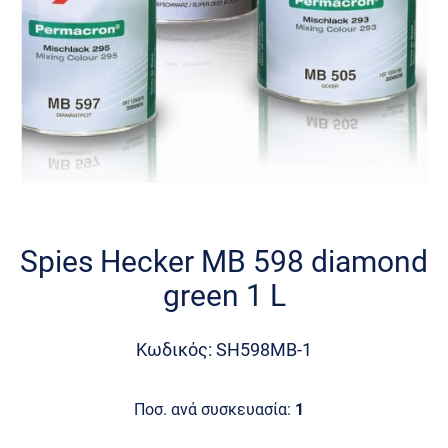
Skip
to
the
Spies Hecker MB 598 diamond
beginning
green 1 L
of
the
images
Κωδικός: SH598MB-1
gallery
Ποσ. ανά συσκευασία:
1