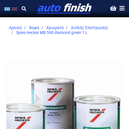
Αρχική
Βαφή
Χρώματα
Διπλής Επίστρωσης
Spies Hecker MB 598 diamond green 1 L
Skip
to
the
end
of
the
images
gallery