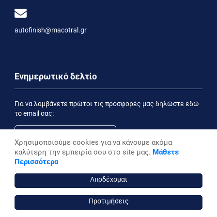
autofinish@macotral.gr
Ενημερωτικό δελτίο
Για να λαμβάνετε πρώτοι τις προσφορές μας δηλώστε εδώ
το email σας:
Χρησιμοποιούμε cookies για να κάνουμε ακόμα
καλύτερη την εμπειρία σου στο site μας.
Μάθετε
Εγγραφή
Περισσότερα
Έχοντας ενημερωθεί από την
Δήλωση Απορρήτου
επιθυμώ να λαμβάνω ενημερωτικά email
Αποδέχομαι
Προτιμήσεις
autofinish ©, 2026,
Powered by Stonewave