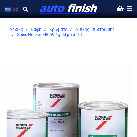
Αρχική
Βαφή
Χρώματα
Διπλής Επίστρωσης
Spies Hecker MB 592 gold pearl 1 L
Skip
to
the
end
of
the
images
gallery