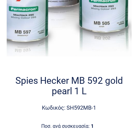
Skip
to
the
Spies Hecker MB 592 gold
beginning
pearl 1 L
of
the
images
Κωδικός: SH592MB-1
gallery
Ποσ. ανά συσκευασία:
1