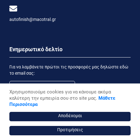
autofinish@macotral.gr
Ενημερωτικό δελτίο
Για να λαμβάνετε πρώτοι τις προσφορές μας δηλώστε εδώ
το email σας:
Χρησιμοποιούμε cookies για να κάνουμε ακόμα
καλύτερη την εμπειρία σου στο site μας.
Μάθετε
Εγγραφή
Περισσότερα
Έχοντας ενημερωθεί από την
Δήλωση Απορρήτου
επιθυμώ να λαμβάνω ενημερωτικά email
Αποδέχομαι
Προτιμήσεις
autofinish ©, 2026,
Powered by Stonewave