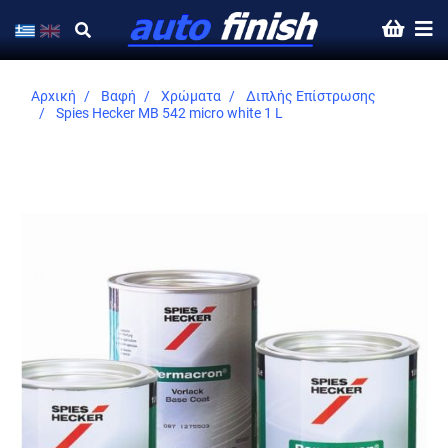
Αρχική
Βαφή
Χρώματα
Διπλής Επίστρωσης
Spies Hecker MB 542 micro white 1 L
Skip
to
the
end
of
the
images
gallery