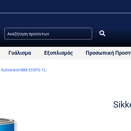
Γυάλισμα
Εξοπλισμός
Προσωπική Προστ
s Autowave MM 333PG 1L
Sik