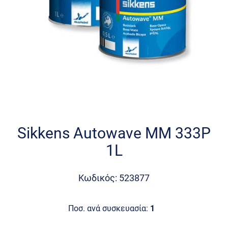
Skip
to
the
Sikkens Autowave MM 333P
beginning
1L
of
the
images
Κωδικός: 523877
gallery
Ποσ. ανά συσκευασία:
1