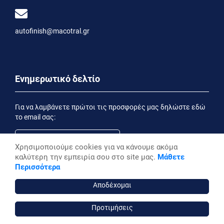
autofinish@macotral.gr
Ενημερωτικό δελτίο
Για να λαμβάνετε πρώτοι τις προσφορές μας δηλώστε εδώ
το email σας:
Χρησιμοποιούμε cookies για να κάνουμε ακόμα
καλύτερη την εμπειρία σου στο site μας.
Μάθετε
Εγγραφή
Περισσότερα
Έχοντας ενημερωθεί από την
Δήλωση Απορρήτου
επιθυμώ να λαμβάνω ενημερωτικά email
Αποδέχομαι
Προτιμήσεις
autofinish ©, 2026,
Powered by Stonewave