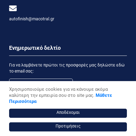
autofinish@macotral.gr
Ενημερωτικό δελτίο
Για να λαμβάνετε πρώτοι τις προσφορές μας δηλώστε εδώ
το email σας:
Χρησιμοποιούμε cookies για να κάνουμε ακόμα
καλύτερη την εμπειρία σου στο site μας.
Μάθετε
Εγγραφή
Περισσότερα
Έχοντας ενημερωθεί από την
Δήλωση Απορρήτου
επιθυμώ να λαμβάνω ενημερωτικά email
Αποδέχομαι
Προτιμήσεις
autofinish ©, 2026,
Powered by Stonewave