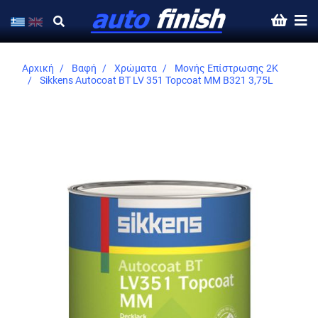
Αρχική
Βαφή
Χρώματα
Μονής Επίστρωσης 2K
Sikkens Autocoat BT LV 351 Topcoat MM B321 3,75L
Skip
to
the
end
of
the
images
gallery