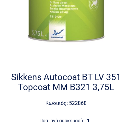
Skip
to
the
Sikkens Autocoat BT LV 351
beginning
Topcoat MM B321 3,75L
of
the
images
Κωδικός: 522868
gallery
Ποσ. ανά συσκευασία:
1