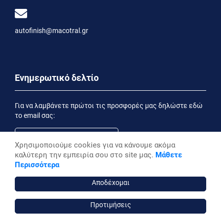
autofinish@macotral.gr
Ενημερωτικό δελτίο
Για να λαμβάνετε πρώτοι τις προσφορές μας δηλώστε εδώ
το email σας:
Χρησιμοποιούμε cookies για να κάνουμε ακόμα
καλύτερη την εμπειρία σου στο site μας.
Μάθετε
Εγγραφή
Περισσότερα
Έχοντας ενημερωθεί από την
Δήλωση Απορρήτου
επιθυμώ να λαμβάνω ενημερωτικά email
Αποδέχομαι
Προτιμήσεις
autofinish ©, 2026,
Powered by Stonewave