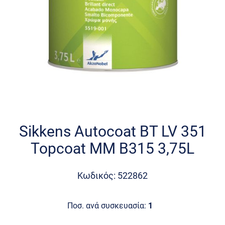
Skip
to
the
Sikkens Autocoat BT LV 351
beginning
Topcoat MM B315 3,75L
of
the
images
Κωδικός: 522862
gallery
Ποσ. ανά συσκευασία:
1