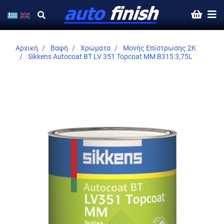
Αρχική
Βαφή
Χρώματα
Μονής Επίστρωσης 2K
Sikkens Autocoat BT LV 351 Topcoat MM B315 3,75L
Skip
to
the
end
of
the
images
gallery