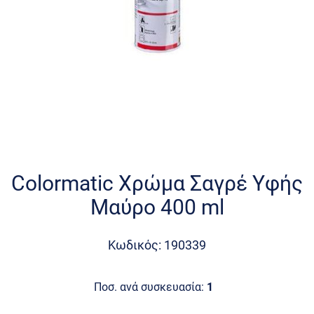
Skip
to
the
Colormatic Χρώμα Σαγρέ Υφής
beginning
Μαύρο 400 ml
of
the
images
Κωδικός: 190339
gallery
Ποσ. ανά συσκευασία:
1