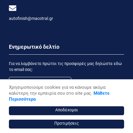
autofinish@macotral.gr
Ενημερωτικό δελτίο
Για να λαμβάνετε πρώτοι τις προσφορές μας δηλώστε εδώ
το email σας:
Χρησιμοποιούμε cookies για να κάνουμε ακόμα
καλύτερη την εμπειρία σου στο site μας.
Μάθετε
Εγγραφή
Περισσότερα
Έχοντας ενημερωθεί από την
Δήλωση Απορρήτου
επιθυμώ να λαμβάνω ενημερωτικά email
Αποδέχομαι
Προτιμήσεις
autofinish ©, 2026,
Powered by Stonewave