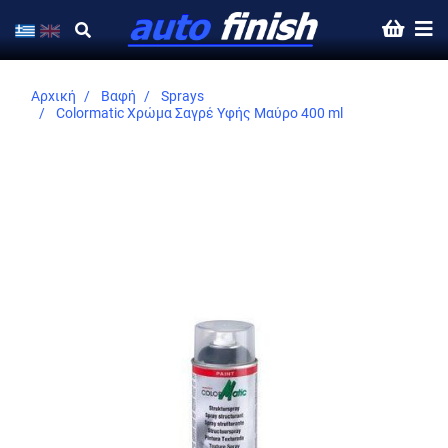
Αρχική
Βαφή
Sprays
Colormatic Χρώμα Σαγρέ Υφής Μαύρο 400 ml
Skip
to
the
end
of
the
images
gallery