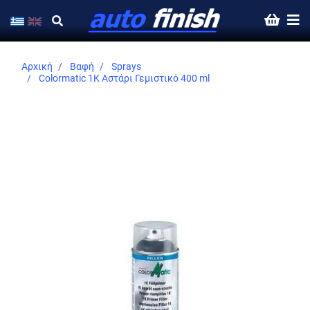
Αρχική
Βαφή
Sprays
Colormatic 1K Αστάρι Γεμιστικό 400 ml
Skip
to
the
end
of
the
images
gallery