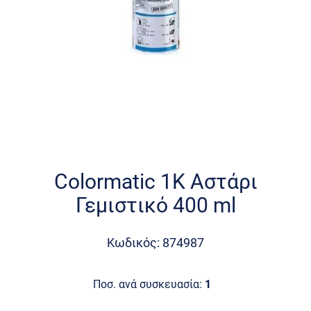
Skip
to
the
Colormatic 1K Αστάρι
beginning
Γεμιστικό 400 ml
of
the
images
Κωδικός: 874987
gallery
Ποσ. ανά συσκευασία:
1