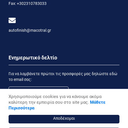
Fax:
+302310783033
autofinish@macotral.gr
Ενημερωτικό δελτίο
Για να λαμβάνετε πρώτοι τις προσφορές μας δηλώστε εδώ
το email σας:
Χρησιμοποιούμε cookies για να κάνουμε ακόμα
καλύτερη την εμπειρία σου στο site μας.
Μάθετε
Εγγραφή
Περισσότερα
Έχοντας ενημερωθεί από την
Δήλωση Απορρήτου
επιθυμώ να λαμβάνω ενημερωτικά email
Αποδέχομαι