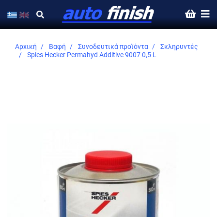
Αρχική
Βαφή
Συνοδευτικά προϊόντα
Σκληρυντές
Spies Hecker Permahyd Additive 9007 0,5 L
Skip
to
the
end
of
the
images
gallery