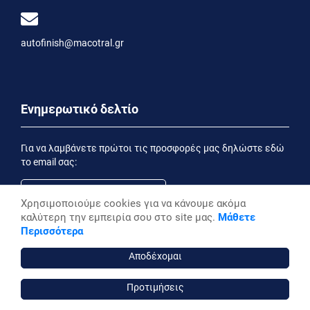
autofinish@macotral.gr
Ενημερωτικό δελτίο
Για να λαμβάνετε πρώτοι τις προσφορές μας δηλώστε εδώ
το email σας:
Χρησιμοποιούμε cookies για να κάνουμε ακόμα
καλύτερη την εμπειρία σου στο site μας.
Μάθετε
Εγγραφή
Περισσότερα
Έχοντας ενημερωθεί από την
Δήλωση Απορρήτου
επιθυμώ να λαμβάνω ενημερωτικά email
Αποδέχομαι
Προτιμήσεις
autofinish ©, 2026,
Powered by Stonewave