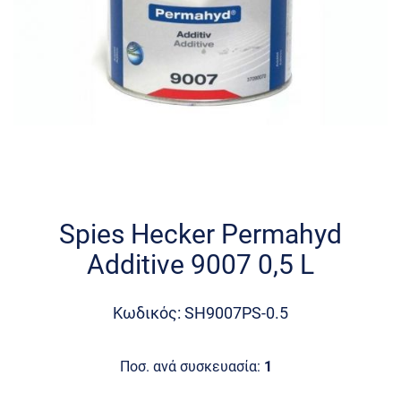
Skip
to
the
Spies Hecker Permahyd
beginning
Additive 9007 0,5 L
of
the
images
Κωδικός: SH9007PS-0.5
gallery
Ποσ. ανά συσκευασία:
1