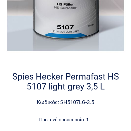
Skip
to
the
Spies Hecker Permafast HS
beginning
5107 light grey 3,5 L
of
the
images
Κωδικός: SH5107LG-3.5
gallery
Ποσ. ανά συσκευασία:
1