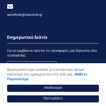
autofinish@macotral.gr
Ενημερωτικό δελτίο
Για να λαμβάνετε πρώτοι τις προσφορές μας δηλώστε εδώ
το email σας:
Χρησιμοποιούμε cookies για να κάνουμε ακόμα
καλύτερη την εμπειρία σου στο site μας.
Μάθετε
Εγγραφή
Περισσότερα
Έχοντας ενημερωθεί από την
Δήλωση Απορρήτου
επιθυμώ να λαμβάνω ενημερωτικά email
Αποδέχομαι
Προτιμήσεις
autofinish ©, 2026,
Powered by Stonewave