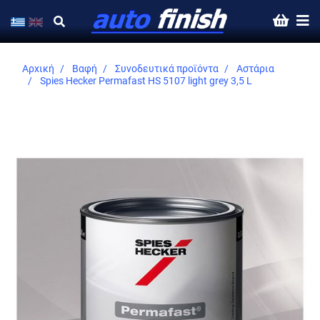
Αρχική
Βαφή
Συνοδευτικά προϊόντα
Αστάρια
Spies Hecker Permafast HS 5107 light grey 3,5 L
Skip
to
the
end
of
the
images
gallery