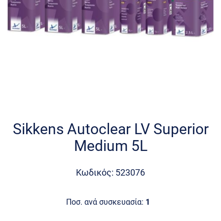
Skip
to
the
Sikkens Autoclear LV Superior
beginning
Medium 5L
of
the
images
Κωδικός: 523076
gallery
Ποσ. ανά συσκευασία:
1