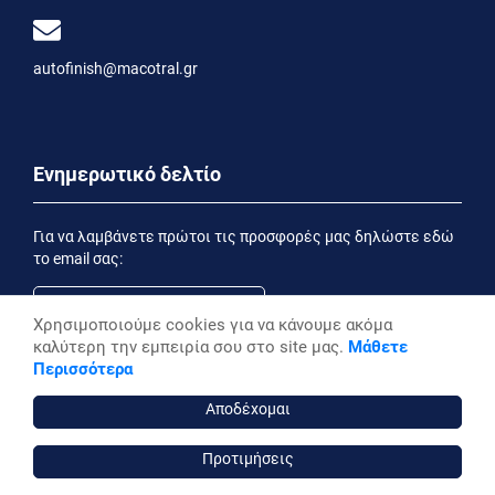
autofinish@macotral.gr
Ενημερωτικό δελτίο
Για να λαμβάνετε πρώτοι τις προσφορές μας δηλώστε εδώ
το email σας:
Χρησιμοποιούμε cookies για να κάνουμε ακόμα
καλύτερη την εμπειρία σου στο site μας.
Μάθετε
Εγγραφή
Περισσότερα
Έχοντας ενημερωθεί από την
Δήλωση Απορρήτου
επιθυμώ να λαμβάνω ενημερωτικά email
Αποδέχομαι
Προτιμήσεις
autofinish ©, 2026,
Powered by Stonewave