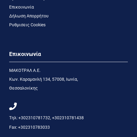
Επικοινωνία
Δήλωση Απορρήτου
Ρυθμισεις Cookies
Επικοινωνία
MΑΚΟΤΡΑΛ Α.Ε.
Kων. Kαραμανλή 134, 57008, Ιωνία,
Θεσσαλονίκης
Τηλ:
+302310781732
,
+302310781438
Fax:
+302310783033