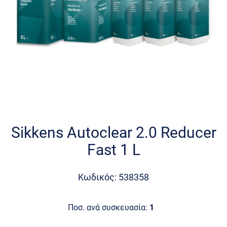
Skip
to
the
Sikkens Autoclear 2.0 Reducer
beginning
Fast 1 L
of
the
images
Κωδικός: 538358
gallery
Ποσ. ανά συσκευασία:
1