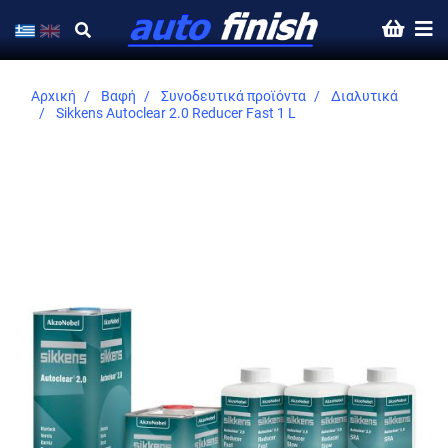
Αρχική
Βαφή
Συνοδευτικά προϊόντα
Διαλυτικά
Sikkens Autoclear 2.0 Reducer Fast 1 L
Skip
to
the
end
of
the
images
gallery