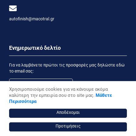
autofinish@macotral.gr
Ενημερωτικό δελτίο
Για να λαμβάνετε πρώτοι τις προσφορές μας δηλώστε εδώ
το email σας:
Χρησιμοποιούμε cookies για να κάνουμε ακόμα
καλύτερη την εμπειρία σου στο site μας.
Μάθετε
Εγγραφή
Περισσότερα
Έχοντας ενημερωθεί από την
Δήλωση Απορρήτου
επιθυμώ να λαμβάνω ενημερωτικά email
Αποδέχομαι
Προτιμήσεις
autofinish ©, 2026,
Powered by Stonewave