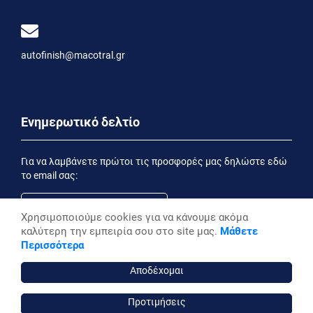
autofinish@macotral.gr
Ενημερωτικό δελτίο
Για να λαμβάνετε πρώτοι τις προσφορές μας δηλώστε εδώ
το email σας:
Χρησιμοποιούμε cookies για να κάνουμε ακόμα
καλύτερη την εμπειρία σου στο site μας.
Μάθετε
Εγγραφή
Περισσότερα
Έχοντας ενημερωθεί από την
Δήλωση Απορρήτου
επιθυμώ να λαμβάνω ενημερωτικά email
Αποδέχομαι
Προτιμήσεις
autofinish ©, 2026,
Powered by Stonewave