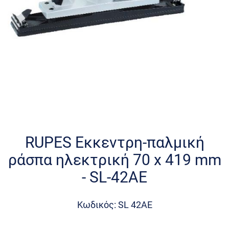
Skip
to
the
RUPES Εκκεντρη-παλμική
beginning
ράσπα ηλεκτρική 70 x 419 mm
of
the
- SL-42AE
images
gallery
Κωδικός: SL 42AE