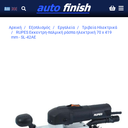
Αρχική
Εξοπλισμός
Εργαλεία
Τριβεία Ηλεκτρικά
RUPES Εκκεντρη-παλμική ράσπα ηλεκτρική 70 x 419
mm - SL-42AE
Skip
to
the
end
of
the
images
gallery