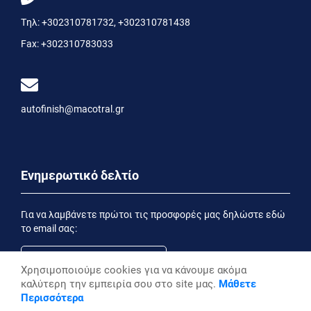
Τηλ:
+302310781732
,
+302310781438
Fax:
+302310783033
autofinish@macotral.gr
Ενημερωτικό δελτίο
Για να λαμβάνετε πρώτοι τις προσφορές μας δηλώστε εδώ
το email σας:
Χρησιμοποιούμε cookies για να κάνουμε ακόμα
καλύτερη την εμπειρία σου στο site μας.
Μάθετε
Εγγραφή
Περισσότερα
Έχοντας ενημερωθεί από την
Δήλωση Απορρήτου