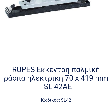
Skip
to
the
RUPES Εκκεντρη-παλμική
beginning
ράσπα ηλεκτρική 70 x 419 mm
of
the
- SL 42AE
images
gallery
Κωδικός: SL42