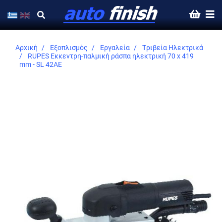
Αρχική
Εξοπλισμός
Εργαλεία
Τριβεία Ηλεκτρικά
RUPES Εκκεντρη-παλμική ράσπα ηλεκτρική 70 x 419
mm - SL 42AE
Skip
to
the
end
of
the
images
gallery