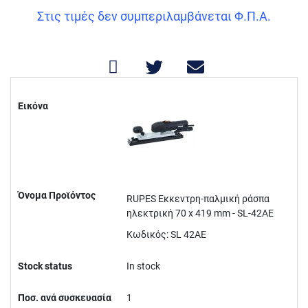
Στις τιμές δεν συμπεριλαμβάνεται Φ.Π.Α.
Στοιχεία
Ομαδοποιημένου
Εικόνα
Προϊόντος
Όνομα Προϊόντος
RUPES Εκκεντρη-παλμική ράσπα
ηλεκτρική 70 x 419 mm - SL-42AE
Κωδικός: SL 42AE
Stock status
In stock
Ποσ. ανά συσκευασία
1