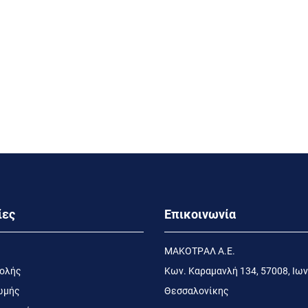
ίες
Επικοινωνία
MΑΚΟΤΡΑΛ Α.Ε.
τολής
Kων. Kαραμανλή 134, 57008, Ιων
ωμής
Θεσσαλονίκης