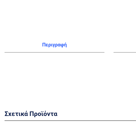
the
beginning
of
the
images
gallery
Περιγραφή
Σχετικά Προϊόντα