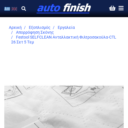
Αρχική
Εξοπλισμός
Εργαλεία
Απορρόφηση Σκόνης
Festool SELFCLEAN Ανταλλακτική Φιλτροσακούλα-CTL
26 Σετ 5 Τεμ
Skip
to
the
end
of
the
images
gallery