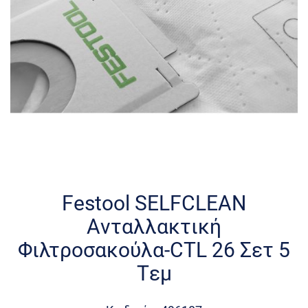
Skip
to
the
Festool SELFCLEAN
beginning
Ανταλλακτική
of
the
Φιλτροσακούλα-CTL 26 Σετ 5
images
Τεμ
gallery