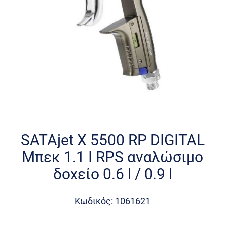
Skip
to
the
SATAjet X 5500 RP DIGITAL
beginning
Μπεκ 1.1 I RPS αναλώσιμο
of
the
δοχείο 0.6 l / 0.9 l
images
gallery
Κωδικός: 1061621