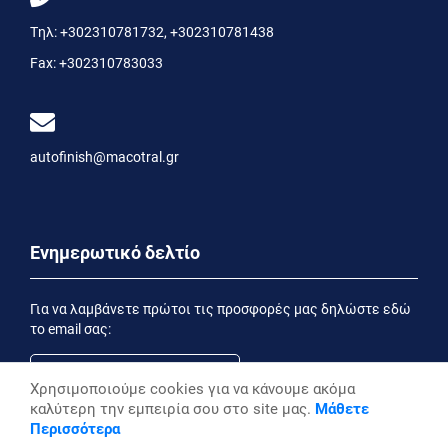
Τηλ:
+302310781732
,
+302310781438
Fax:
+302310783033
autofinish@macotral.gr
Ενημερωτικό δελτίο
Για να λαμβάνετε πρώτοι τις προσφορές μας δηλώστε εδώ
το email σας:
Χρησιμοποιούμε cookies για να κάνουμε ακόμα
καλύτερη την εμπειρία σου στο site μας.
Μάθετε
Εγγραφή
Περισσότερα
Έχοντας ενημερωθεί από την
Δήλωση Απορρήτου