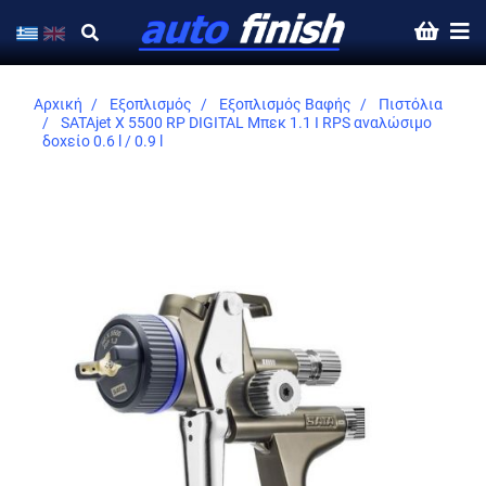
Αρχική
Εξοπλισμός
Εξοπλισμός Βαφής
Πιστόλια
SATAjet X 5500 RP DIGITAL Μπεκ 1.1 I RPS αναλώσιμο
δοχείο 0.6 l / 0.9 l
Skip
to
the
end
of
the
images
gallery