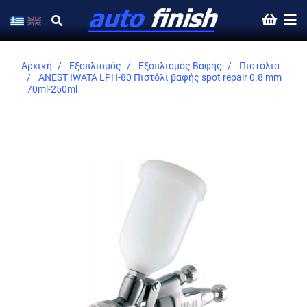
Αρχική
Εξοπλισμός
Εξοπλισμός Βαφής
Πιστόλια
ANEST IWATA LPH-80 Πιστόλι βαφής spot repair 0.8 mm
70ml-250ml
Skip
to
the
end
of
the
images
gallery