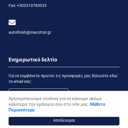
Fax:
+302310783033
autofinish@macotral.gr
Ενημερωτικό δελτίο
Για να λαμβάνετε πρώτοι τις προσφορές μας δηλώστε εδώ
το email σας:
Χρησιμοποιούμε cookies για να κάνουμε ακόμα
καλύτερη την εμπειρία σου στο site μας.
Μάθετε
Εγγραφή
Περισσότερα
Έχοντας ενημερωθεί από την
Δήλωση Απορρήτου
επιθυμώ να λαμβάνω ενημερωτικά email
Αποδέχομαι