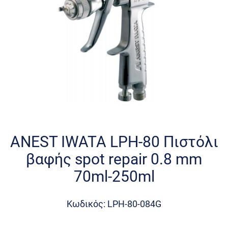
Skip
to
the
ANEST IWATA LPH-80 Πιστόλι
beginning
βαφής spot repair 0.8 mm
of
the
70ml-250ml
images
gallery
Κωδικός: LPH-80-084G