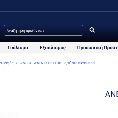
Γυάλισμα
Εξοπλισμός
Προσωπική Προστ
ία βαφής
ANEST IWATA FLUID TUBE 3/8’’ stainless steel
ANE