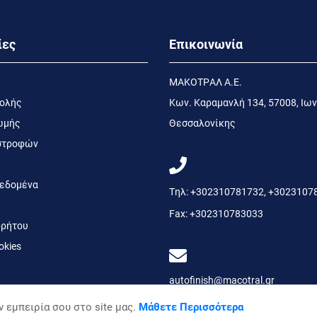
ίες
Επικοινωνία
MΑΚΟΤΡΑΛ Α.Ε.
τολής
Kων. Kαραμανλή 134, 57008, Ιων
ωμής
Θεσσαλονίκης
ιστροφών
εδομένα
Τηλ:
+302310781732
,
+3023107
Fax:
+302310783033
ρήτου
okies
autofinish@macotral.gr
 εμπειρία σου στο site μας.
Μάθετε Περισσότερα