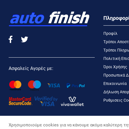
Πληροφορ
Προφίλ
Τρόποι Αποσ
Τρόποι Πληρ
Πολιτική Επ
Όροι Χρήσης
Ασφαλείς Αγορές με:
Προσωπικά Δ
Επικοινωνία
Δήλωση Απορ
Ρυθμισεις Co
Χρησιμοποιούμε cookies για να κάνουμε ακόμα καλύτερη την
autofinish ©, 2026,
Powered by Stonewave