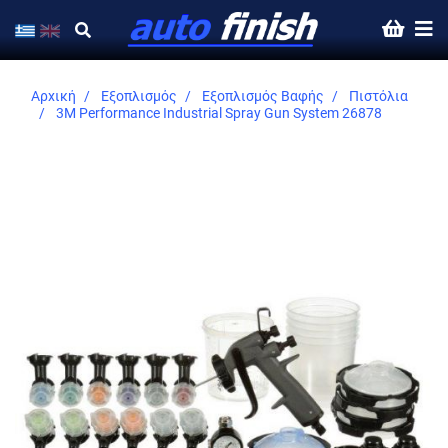
Αρχική
Εξοπλισμός
Εξοπλισμός Βαφής
Πιστόλια
3M Performance Industrial Spray Gun System 26878
Skip
to
the
end
of
the
images
gallery