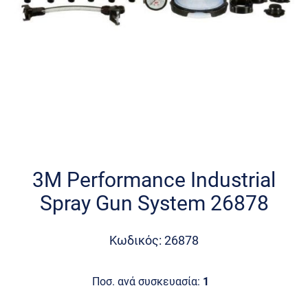
Skip
to
the
3M Performance Industrial
beginning
Spray Gun System 26878
of
the
images
Κωδικός: 26878
gallery
Ποσ. ανά συσκευασία:
1