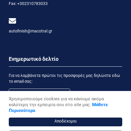
Fax:
+302310783033
autofinish@macotral.gr
Ενημερωτικό δελτίο
Για να λαμβάνετε πρώτοι τις προσφορές μας δηλώστε εδώ
το email σας:
Χρησιμοποιούμε cookies για να κάνουμε ακόμα
καλύτερη την εμπειρία σου στο site μας.
Μάθετε
Εγγραφή
Περισσότερα
Έχοντας ενημερωθεί από την
Δήλωση Απορρήτου
επιθυμώ να λαμβάνω ενημερωτικά email
Αποδέχομαι