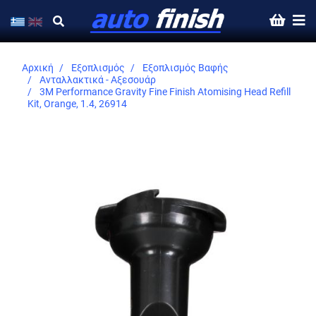
Αρχική
Εξοπλισμός
Εξοπλισμός Βαφής
Ανταλλακτικά - Αξεσουάρ
3M Performance Gravity Fine Finish Atomising Head Refill
Kit, Orange, 1.4, 26914
Skip
to
the
end
of
the
images
gallery