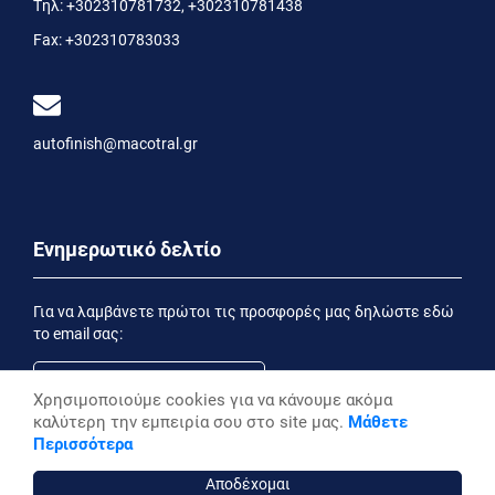
Τηλ:
+302310781732
,
+302310781438
Fax:
+302310783033
autofinish@macotral.gr
Ενημερωτικό δελτίο
Για να λαμβάνετε πρώτοι τις προσφορές μας δηλώστε εδώ
το email σας:
Χρησιμοποιούμε cookies για να κάνουμε ακόμα
καλύτερη την εμπειρία σου στο site μας.
Μάθετε
Εγγραφή
Περισσότερα
Έχοντας ενημερωθεί από την
Δήλωση Απορρήτου
επιθυμώ να λαμβάνω ενημερωτικά email
Αποδέχομαι