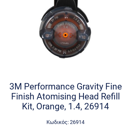
Skip
to
the
3M Performance Gravity Fine
beginning
Finish Atomising Head Refill
of
the
Kit, Orange, 1.4, 26914
images
gallery
Κωδικός: 26914