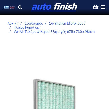
Αρχική
Εξοπλισμός
Συντήρηση Εξοπλισμού
Φίλτρα Καμπίνας
Ver-Air Τελάρο Φίλτρου Εξαγωγής 675 x 730 x 98mm
Skip
to
the
end
of
the
images
gallery