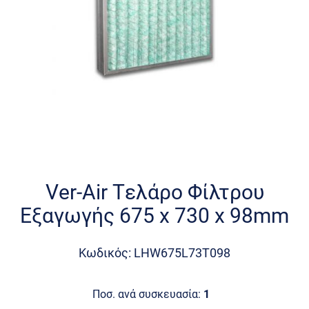
Skip
to
the
Ver-Air Τελάρο Φίλτρου
beginning
Εξαγωγής 675 x 730 x 98mm
of
the
images
Κωδικός: LHW675L73T098
gallery
Ποσ. ανά συσκευασία:
1