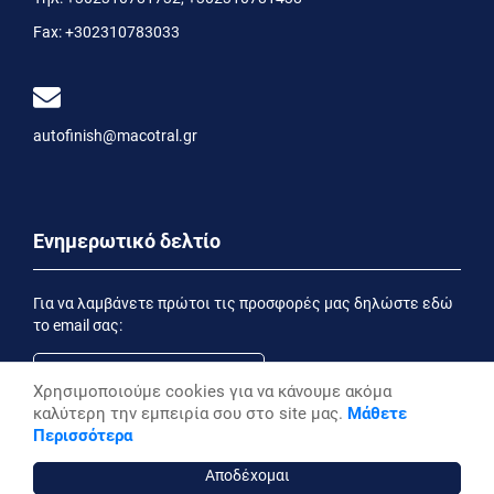
Fax:
+302310783033
autofinish@macotral.gr
Ενημερωτικό δελτίο
Για να λαμβάνετε πρώτοι τις προσφορές μας δηλώστε εδώ
το email σας:
Χρησιμοποιούμε cookies για να κάνουμε ακόμα
καλύτερη την εμπειρία σου στο site μας.
Μάθετε
Εγγραφή
Περισσότερα
Έχοντας ενημερωθεί από την
Δήλωση Απορρήτου
επιθυμώ να λαμβάνω ενημερωτικά email
Αποδέχομαι